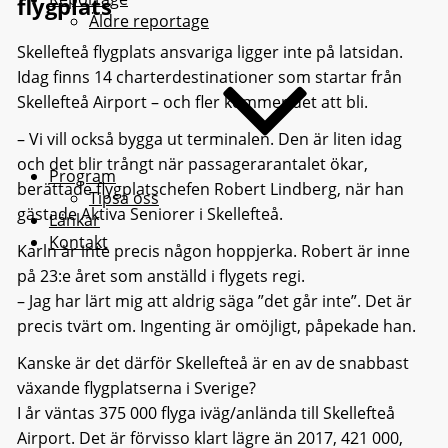
flygplats
Äldre reportage
Skellefteå flygplats ansvariga ligger inte på latsidan.
Idag finns 14 charterdestinationer som startar från
Skellefteå Airport – och fler kommer det att bli.
– Vi vill också bygga ut terminalen. Den är liten idag
och det blir trångt när passagerarantalet ökar,
Program
berättade flygplatschefen Robert Lindberg, när han
Tipsa oss
gästade Aktiva Seniorer i Skellefteå.
Länkar
Kontakt
Karln är inte precis någon hoppjerka. Robert är inne
på 23:e året som anställd i flygets regi.
– Jag har lärt mig att aldrig säga ”det går inte”. Det är
precis tvärt om. Ingenting är omöjligt, påpekade han.
Kanske är det därför Skellefteå är en av de snabbast
växande flygplatserna i Sverige?
I år väntas 375 000 flyga iväg/anlända till Skellefteå
Airport. Det är förvisso klart lägre än 2017, 421 000,