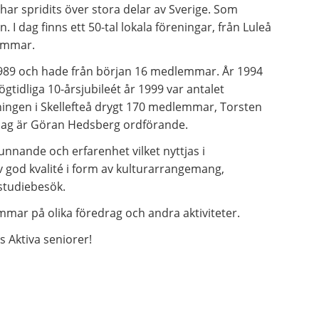
ar spridits över stora delar av Sverige. Som
I dag finns ett 50-tal lokala föreningar, från Luleå
lemmar.
år 1989 och hade från början 16 medlemmar. År 1994
gtidliga 10-årsjubileét år 1999 var antalet
ingen i Skellefteå drygt 170 medlemmar, Torsten
 dag är Göran Hedsberg ordförande.
nande och erfarenhet vilket nyttjas i
av god kvalité i form av kulturarrangemang,
studiebesök.
emmar på olika föredrag och andra aktiviteter.
s Aktiva seniorer!