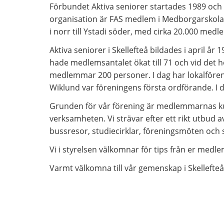
Förbundet Aktiva seniorer startades 1989 och h
organisation är FAS medlem i Medborgarskolan. 
i norr till Ystadi söder, med cirka 20.000 med
Aktiva seniorer i Skellefteå bildades i april 
hade medlemsantalet ökat till 71 och vid det hö
medlemmar 200 personer. I dag har lokalfören
Wiklund var föreningens första ordförande. I
Grunden för vår förening är medlemmarnas kun
verksamheten. Vi strävar efter ett rikt utbud 
bussresor, studiecirklar, föreningsmöten och 
Vi i styrelsen välkomnar för tips från er medl
Varmt välkomna till vår gemenskap i Skellefteå