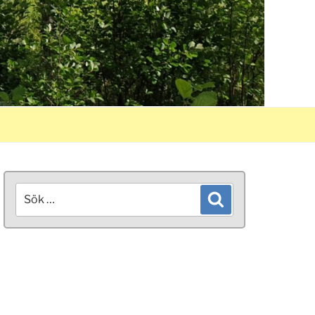
Sök
Sök
efter: