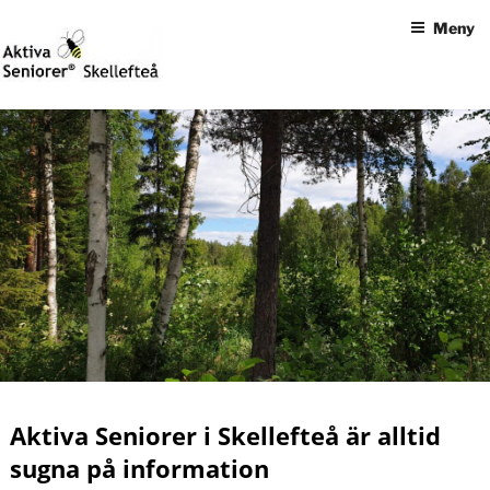
Hoppa
Meny
till
innehåll
Det här är ingen slogan
AKTIVA SENIORER SKELLEFTEÅ
Aktiva Seniorer i Skellefteå är alltid
sugna på information