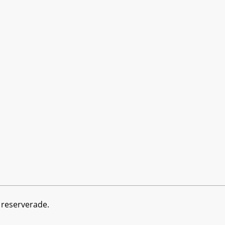
r reserverade.
da denna webbplats kommer vi att anta att du godkänner