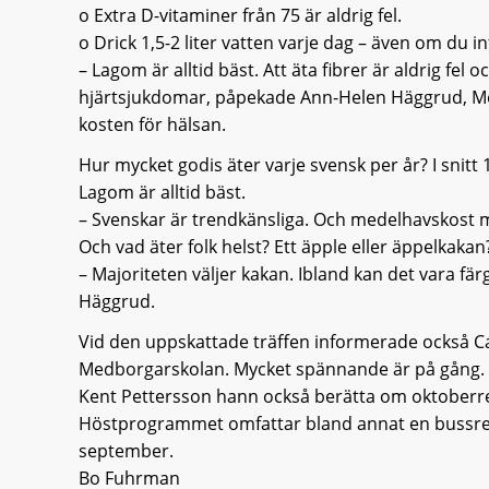
o Extra D-vitaminer från 75 är aldrig fel.
o Drick 1,5-2 liter vatten varje dag – även om du int
– Lagom är alltid bäst. Att äta fibrer är aldrig fe
hjärtsjukdomar, påpekade Ann-Helen Häggrud, Me
kosten för hälsan.
Hur mycket godis äter varje svensk per år? I snitt 1
Lagom är alltid bäst.
– Svenskar är trendkänsliga. Och medelhavskost m
Och vad äter folk helst? Ett äpple eller äppelkakan
– Majoriteten väljer kakan. Ibland kan det vara f
Häggrud.
Vid den uppskattade träffen informerade också C
Medborgarskolan. Mycket spännande är på gång.
Kent Pettersson hann också berätta om oktoberres
Höstprogrammet omfattar bland annat en bussresa 
september.
Bo Fuhrman