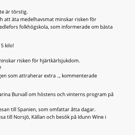
e är törstig.
l och att äta medelhavsmat minskar risken för
dlefors folkhögskola, som informerade om bästa
5 kilo!
inskar risken för hjärtkärlsjukdom.
?
ärgen som attraherar extra .., kommenterade
arina Burvall om höstens och vinterns program på
an till Spanien, som omfattar åtta dagar.
till Norsjö, Källan och besök på Idunn Wine i