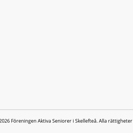
026 Föreningen Aktiva Seniorer i Skellefteå. Alla rättighete
ta upplevelsen på vår webbplats. Om du fortsätter att använ