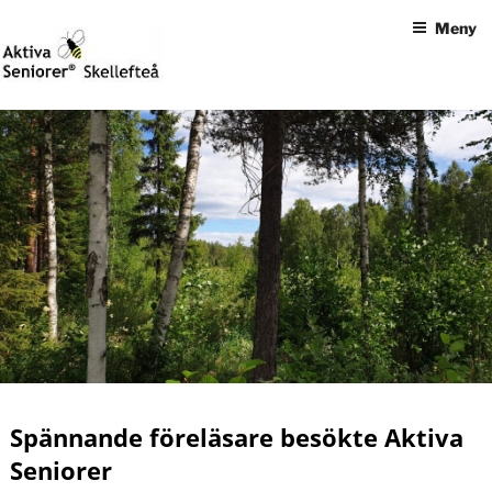
Hoppa
Meny
till
innehåll
Det här är ingen slogan
AKTIVA SENIORER SKELLEFTEÅ
Spännande föreläsare besökte Aktiva
Seniorer