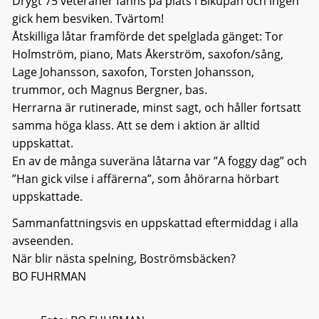
Drygt 75 veteraner fanns på plats i Bikupan och ingen
gick hem besviken. Tvärtom!
Åtskilliga låtar framförde det spelglada gänget: Tor
Holmström, piano, Mats Åkerström, saxofon/sång,
Lage Johansson, saxofon, Torsten Johansson,
trummor, och Magnus Bergner, bas.
Herrarna är rutinerade, minst sagt, och håller fortsatt
samma höga klass. Att se dem i aktion är alltid
uppskattat.
En av de många suveräna låtarna var ”A foggy dag” och
”Han gick vilse i affärerna”, som åhörarna hörbart
uppskattade.
Sammanfattningsvis en uppskattad eftermiddag i alla
avseenden.
När blir nästa spelning, Boströmsbäcken?
BO FUHRMAN