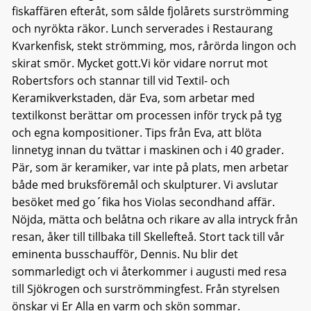
fiskaffären efteråt, som sålde fjolårets surströmming
och nyrökta räkor. Lunch serverades i Restaurang
Kvarkenfisk, stekt strömming, mos, rårörda lingon och
skirat smör. Mycket gott.Vi kör vidare norrut mot
Robertsfors och stannar till vid Textil- och
Keramikverkstaden, där Eva, som arbetar med
textilkonst berättar om processen inför tryck på tyg
och egna kompositioner. Tips från Eva, att blöta
linnetyg innan du tvättar i maskinen och i 40 grader.
Pär, som är keramiker, var inte på plats, men arbetar
både med bruksföremål och skulpturer. Vi avslutar
besöket med go´fika hos Violas secondhand affär.
Nöjda, mätta och belåtna och rikare av alla intryck från
resan, åker till tillbaka till Skellefteå. Stort tack till vår
eminenta busschaufför, Dennis. Nu blir det
sommarledigt och vi återkommer i augusti med resa
till Sjökrogen och surströmmingfest. Från styrelsen
önskar vi Er Alla en varm och skön sommar.