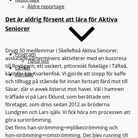
Äldre reportage
Det är aldrig försent att lära för Aktiva
Seniorer
Drygt 50 medlemmar i Skellefteå Aktiva Seniorer,
Program
avslutade vårterminens aktiviterer med en bussresa
Tipsa oss
till Rovögern, ett vackert, pittoreskt fiskeläge i Täfteå,
Länkar
känt för bla Kvarkenfisk. Vi gjorde ett stopp för kaffe
Kontakt
och tilltugg på stående fot innan fortsatt färd mot till
Sävar, där vi avvek österut mot havet. Väl i hamnen
träffade vi på Lars Eklund, som berättade om
företaget, som drivs sedan 2012 av bröderna
Lundgren och Lars själv. Vi fick höra om processen att
göra surströmming.
Det finns han-strömming=mjölkeströmming och
hon-strömming=romströmming. Det blev rusning till