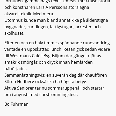
forntiden, gammeldags textil, Umeås 1900-talshistoria
och konstnären Lars A Perssons storslagna
akvarellteknik. Med mera.
Utomhus kunde man bland annat kika på ålderstigna
byggnader, rundlogen, fattigstugan, arresten och
skolhuset.
Efter en och en halv timmes spännande rundvandring
väntade en uppskattad lunch. Resan gick sedan vidare
till Westmans Café i Bygdsiljum där gänget njöt av
smakrik smörgås och dryck innan hemfärden
påbörjades.
Sammanfattningsvis; en suverän dag där chauffören
Sören Hedberg också ska ha högsta betyg.
Aktiva Seniorer tar nu sommaruppehåll och startar
om i augusti med surströmmingsfest.
Bo Fuhrman