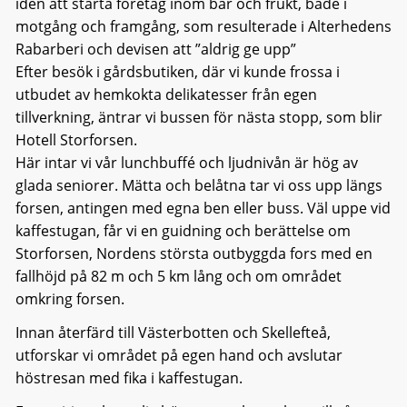
idén att starta företag inom bär och frukt, både i
motgång och framgång, som resulterade i Alterhedens
Rabarberi och devisen att ”aldrig ge upp”
Efter besök i gårdsbutiken, där vi kunde frossa i
utbudet av hemkokta delikatesser från egen
tillverkning, äntrar vi bussen för nästa stopp, som blir
Hotell Storforsen.
Här intar vi vår lunchbuffé och ljudnivån är hög av
glada seniorer. Mätta och belåtna tar vi oss upp längs
forsen, antingen med egna ben eller buss. Väl uppe vid
kaffestugan, får vi en guidning och berättelse om
Storforsen, Nordens största outbyggda fors med en
fallhöjd på 82 m och 5 km lång och om området
omkring forsen.
Innan återfärd till Västerbotten och Skellefteå,
utforskar vi området på egen hand och avslutar
höstresan med fika i kaffestugan.