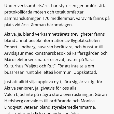
Under verksamhetsåret har styrelsen genomfört åtta
protokollförda möten och totalt omfattar
sammanslutningen 170 medlemmar, varav 46 fanns på
plats vid årsstämman häromdagen.
Aktiva, ja, bland verksamhetsårets trevligheter fanns
bland annat besök/information av flygplatschefen
Robert Lindberg, suverän berättare, och busstur till
Arvidsjaur med konstnärsbesök på Farfarsgården och
Mårdseleforsens naturreservat, teater på Sara
Kulturhus ”Valjett och Rut”. För att inte tala om
bussresan runt Skellefteå kommun. Uppskattad.
Just att alltid vilja uppleva nytt, lära sig, är viktigt för
Aktiva seniorer, ja, givetvis för oss alla.
Valen bjöd inte på några stora överraskningar. Göran
Hedsberg omvaldes till ordförande och Monica
Lindqvist, veteran bland styrelsemedlemmarna,
avtackades och fick rungande applåder.