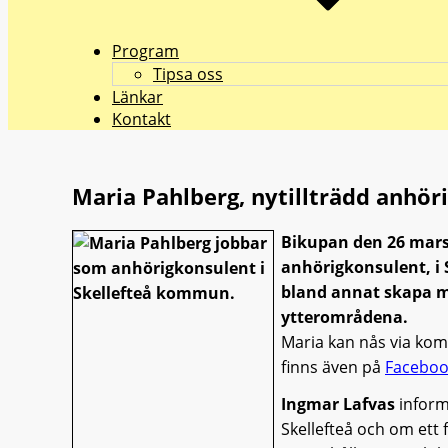
Program
Tipsa oss
Länkar
Kontakt
Maria Pahlberg, nytillträdd anhö
Bikupan den 26 mars 
anhörigkonsulent, i 
bland annat skapa mö
ytterområdena.
Maria kan nås via ko
finns även på
Faceboo
Ingmar Lafvas
inform
Skellefteå och om ett 