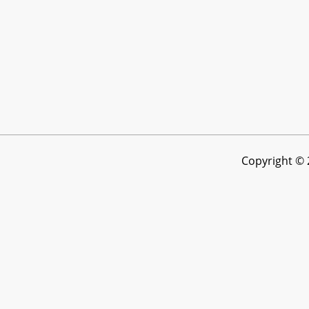
Copyright © 2
Vi använder cookies för att se till att vi ger dig den bäs
detta.
Ok