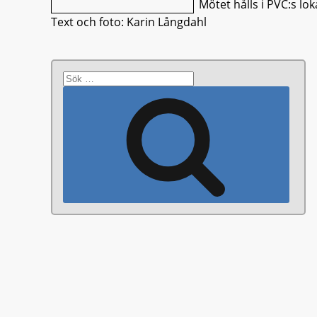
Mötet hålls i PVC:s lo
Text och foto: Karin Långdahl
Sök
efter:
Sök