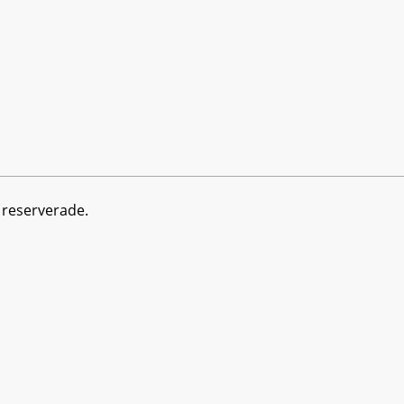
r reserverade.
da denna webbplats kommer vi att anta att du godkänner