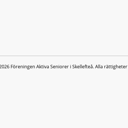
026 Föreningen Aktiva Seniorer i Skellefteå. Alla rättighete
ta upplevelsen på vår webbplats. Om du fortsätter att använ