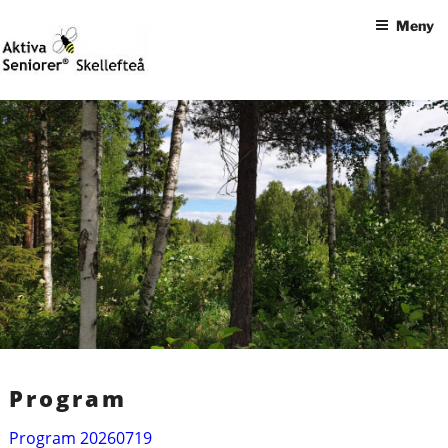
Hoppa
Meny
till
innehåll
Det här är ingen slogan
AKTIVA SENIORER SKELLEFTEÅ
Program
Program 20260719